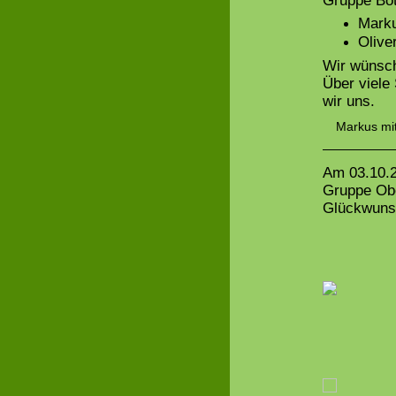
Gruppe Bot
Marku
Olive
Wir wünsch
Über viele
wir uns.
Markus mit
Am 03.10.2
Gruppe Obe
Glückwuns