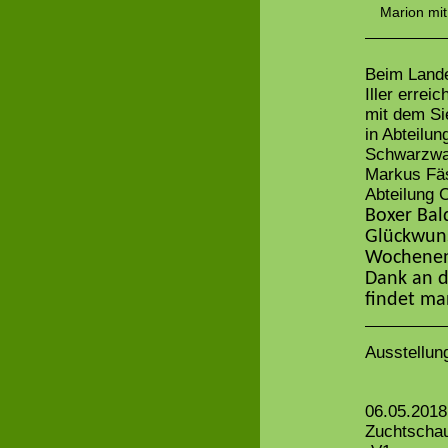
Marion mit
Beim Lande
Iller errei
mit dem Si
in Abteilu
Schwarzwal
Markus Fä
Abteilung 
Boxer Bal
Glückwuns
Wochenend
Dank an d
findet ma
Ausstellun
06.05.2018
Zuchtschau