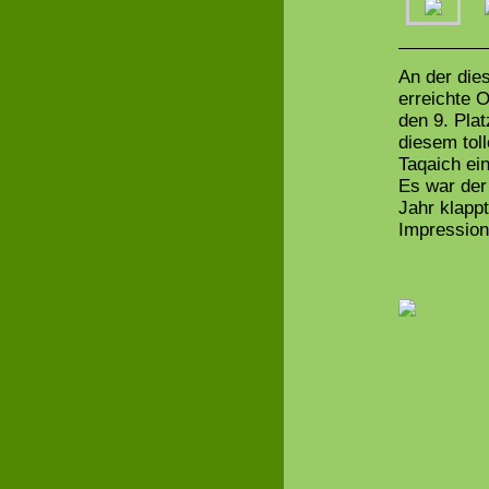
An der die
erreichte 
den 9. Pla
diesem tol
Taqaich ei
Es war der
Jahr klappt
Impression