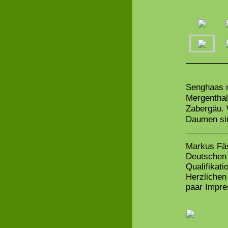
Senghaas m
Mergenthal
Zabergäu. 
Daumen sin
Markus Fäs
Deutschen M
Qualifikat
Herzlichen
paar Impre