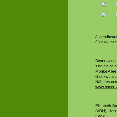
Jugendbeauf
Glückwunsch
Boxerzwinger
sind ein gel
Mörike Allee
Glückwunsch
Näheres unt
www.boxer-v
Elisabeth-Br
(VDH). Herz
Erfolg.