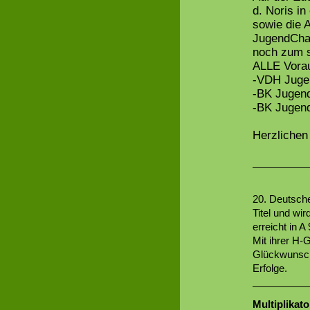
d. Noris in
sowie die 
JugendCha
noch zum s
ALLE Vorau
-VDH Juge
-BK Jugen
-BK Jugend
Herzlichen
20. Deutsche
Titel und wir
erreicht in 
Mit ihrer H-
Glückwunsch 
Erfolge.
Multiplikato