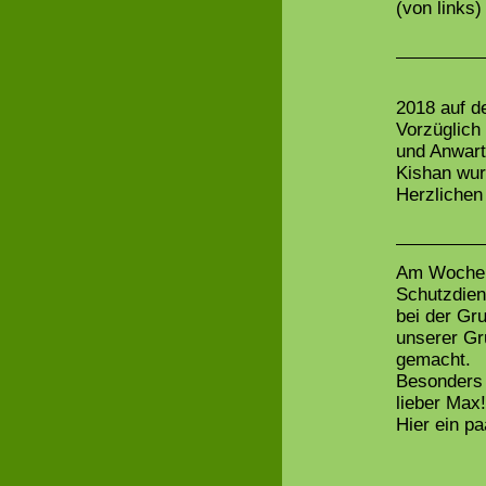
(von links)
2018 auf d
Vorzüglich
und Anwar
Kishan wur
Herzlichen
Am Wochene
Schutzdien
bei der Gr
unserer Gr
gemacht.
Besonders 
lieber Max!
Hier ein p