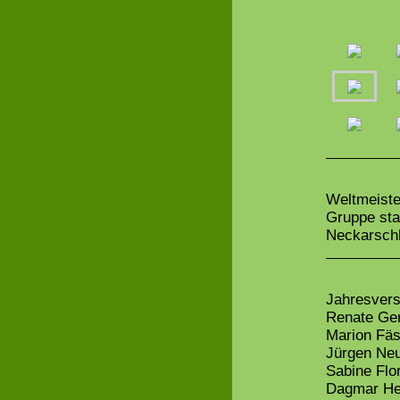
Weltmeiste
Gruppe sta
Neckarschl
Jahresvers
Renate Ger
Marion Fäs
Jürgen Neu
Sabine Flo
Dagmar Hey