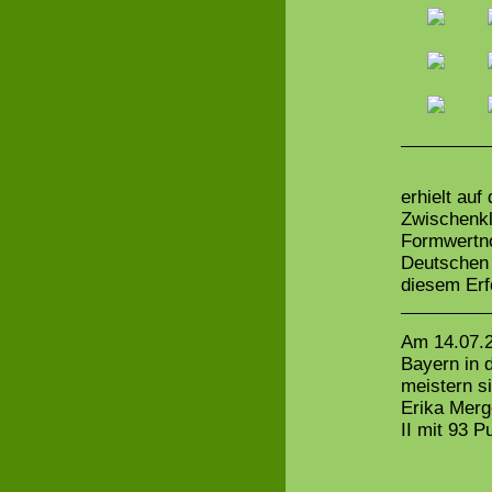
erhielt au
Zwischenkl
Formwertno
Deutschen 
diesem Erf
Am 14.07.2
Bayern in 
meistern s
Erika Merg
II mit 93 