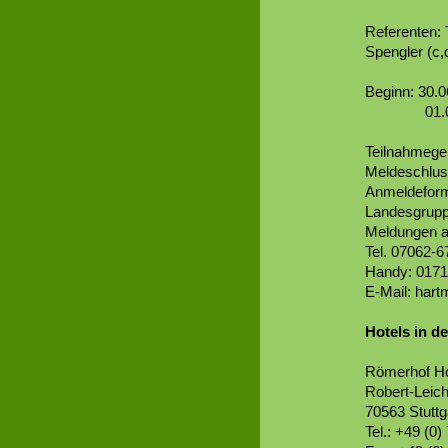
Referenten: T
Spengler (c,
Beginn: 30.0
01.07.20
Teilnahmegeb
Meldeschlus
Anmeldeform
Landesgrup
Meldungen 
Tel. 07062-6
Handy: 0
E-Mail: har
Hotels in d
Römerhof Ho
Robert-Leich
70563 Stuttg
Tel.: +49 (0)