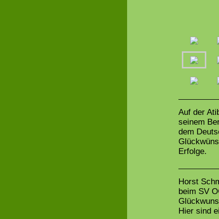
Auf der At
seinem Ber
dem Deutsc
Glückwünsc
Erfolge.
Horst Schm
beim SV OG
Glückwunsc
Hier sind 