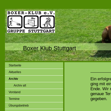
Boxer Klub Stuttgart
Startseite
Aktuelles
Ein erfolgr
Archiv
ging mit ei
Archiv alt
Ende. Wir 
Vorstand
genaue Ter
gegeben.
Termine
Übungsbetrieb