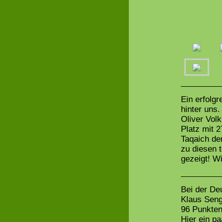
Ein erfolgr
hinter uns.
Oliver Vol
Platz mit 
Taqaich de
zu diesen 
gezeigt! Wi
Bei der De
Klaus Seng
96 Punkten
Hier ein pa