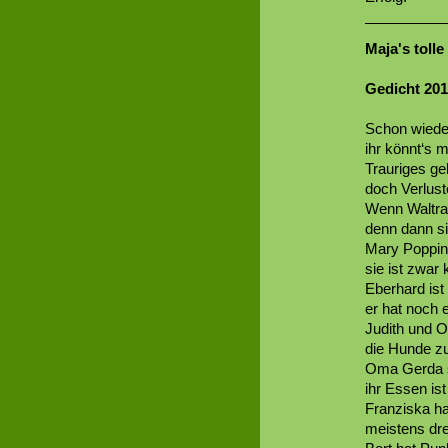
Maja's toll
Gedicht 20
Schon wieder
ihr könnt‘s m
Trauriges geh
doch Verlust
Wenn Waltrau
denn dann si
Mary Poppin
sie ist zwar 
Eberhard ist 
er hat noch 
Judith und O
die Hunde zu
Oma Gerda s
ihr Essen is
Franziska ha
meistens dre