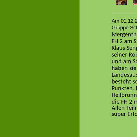
Am 01.12.2
Gruppe Sch
Mergentha
FH 2 am S
Klaus Sen
seiner Ro
und am So
haben sie
Landesaus
besteht s
Punkten.
Heilbronn
die FH 2 
Allen Tei
super Erf