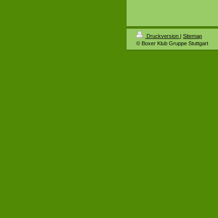
Druckversion
|
Sitemap
© Boxer Klub Gruppe Stuttgart