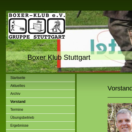
Boxer Klub Stuttgart
Startseite
Aktuelles
Vorstan
Archiv
Vorstand
Termine
Übungsbetrieb
Ergebnisse